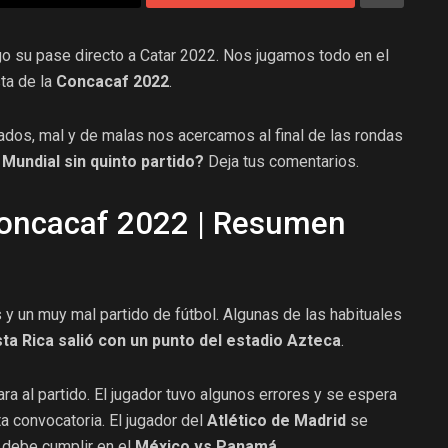
sgo su pase directo a Catar 2022. Nos jugamos todo en el
sta de la
Concacaf 2022
.
dos, mal y de malas nos acercamos al final de las rondas
undial sin quinto partido?
Deja tus comentarios.
Concacaf 2022 | Resumen
y un muy mal partido de fútbol. Algunas de las habituales
ta Rica salió con un punto del estadio Azteca
.
ara al partido. El jugador tuvo algunos errores y se espera
a convocatoria. El jugador del
Atlético de Madrid
se
, debe cumplir en el
México vs Panamá
.