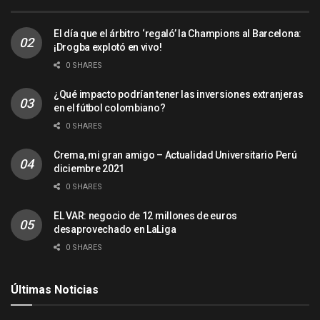
El día que el árbitro ‘regaló’ la Champions al Barcelona:
¡Drogba explotó en vivo!
0 SHARES
¿Qué impacto podrían tener las inversiones extranjeras
en el fútbol colombiano?
0 SHARES
Crema, mi gran amigo – Actualidad Universitario Perú
diciembre 2021
0 SHARES
EL VAR: negocio de 12 millones de euros
desaprovechado en LaLiga
0 SHARES
Últimas Noticias
ACTUALIDAD