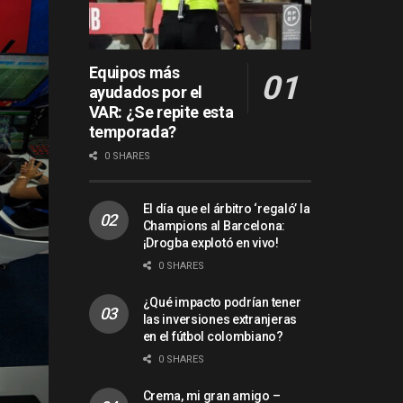
Equipos más
ayudados por el
VAR: ¿Se repite esta
temporada?
0 SHARES
El día que el árbitro ‘regaló’ la
Champions al Barcelona:
¡Drogba explotó en vivo!
0 SHARES
¿Qué impacto podrían tener
las inversiones extranjeras
en el fútbol colombiano?
0 SHARES
Crema, mi gran amigo –