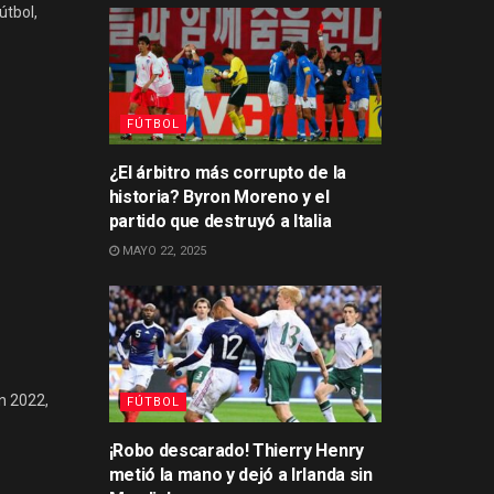
útbol,
FÚTBOL
¿El árbitro más corrupto de la
historia? Byron Moreno y el
partido que destruyó a Italia
MAYO 22, 2025
n 2022,
FÚTBOL
¡Robo descarado! Thierry Henry
metió la mano y dejó a Irlanda sin