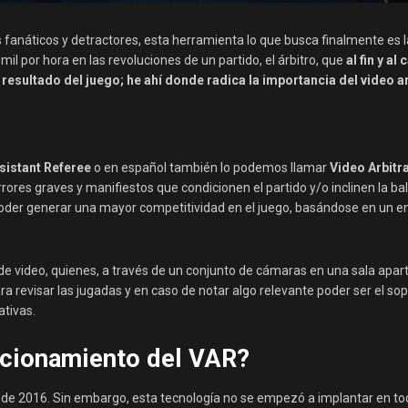
s fanáticos y detractores, esta herramienta lo que busca finalmente es l
mil por hora en las revoluciones de un partido, el árbitro, que
al fin y al
sultado del juego; he ahí donde radica la importancia del video ar
sistant Referee
o en español también lo podemos llamar
Video Arbitr
rrores graves y manifiestos que condicionen el partido y/o inclinen la b
poder generar una mayor competitividad en el juego, basándose en un e
de video, quienes, a través de un conjunto de cámaras en una sala apar
ra revisar las jugadas y en caso de notar algo relevante poder ser el so
ativas.
uncionamiento del VAR?
s de 2016. Sin embargo, esta tecnología no se empezó a implantar en to