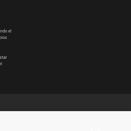
ando el
pios
star
el