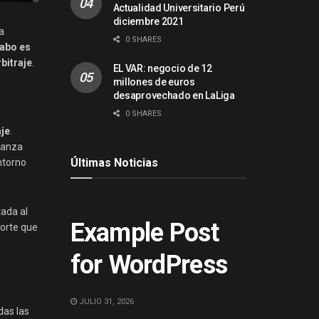
Actualidad Universitario Perú
diciembre 2021
a
0 SHARES
 cabo es
bitraje
.
EL VAR: negocio de 12
millones de euros
desaprovechado en LaLiga
0 SHARES
aje
.
alanza
Últimas Noticias
ntorno
ACTUALIDAD
tada al
Example Post
porte que
for WordPress
JULIO 31, 2026
das las