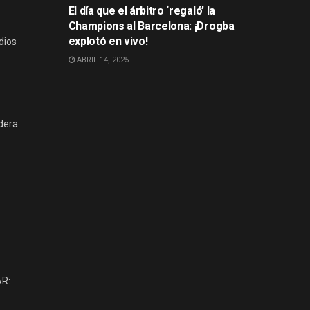
El día que el árbitro ‘regaló’ la
Champions al Barcelona: ¡Drogba
explotó en vivo!
dios
ABRIL 14, 2025
idera
AR: