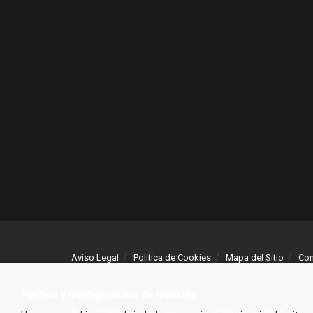
Aviso Legal
Política de Cookies
Mapa del Sitio
Con
Política y Configuración de Cookies
© 2023 VarFutbol.com - Todos los derechos reservados.