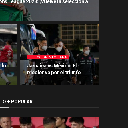
ns League 2023: ¡Vuelve la selección a
SELECCIÓN MEXICANA
ido
Jamaica vs México: El
tricolor va por el triunfo
LO + POPULAR