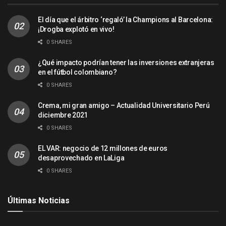
El día que el árbitro ‘regaló’ la Champions al Barcelona:
¡Drogba explotó en vivo!
0 SHARES
¿Qué impacto podrían tener las inversiones extranjeras
en el fútbol colombiano?
0 SHARES
Crema, mi gran amigo – Actualidad Universitario Perú
diciembre 2021
0 SHARES
EL VAR: negocio de 12 millones de euros
desaprovechado en LaLiga
0 SHARES
Últimas Noticias
ACTUALIDAD