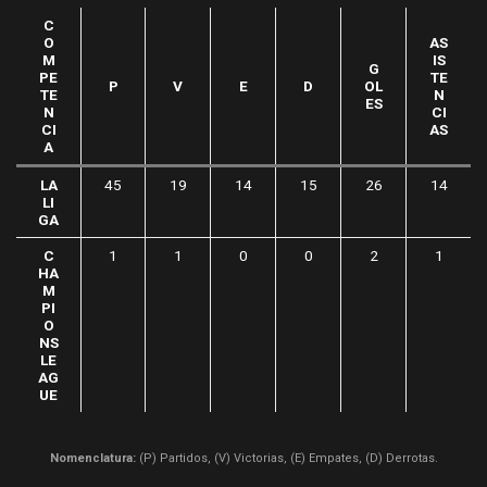
C
O
AS
M
IS
G
PE
TE
P
V
E
D
OL
TE
N
ES
N
CI
CI
AS
A
LA
45
19
14
15
26
14
LI
GA
C
1
1
0
0
2
1
HA
M
PI
O
NS
LE
AG
UE
Nomenclatura:
(P) Partidos, (V) Victorias, (E) Empates, (D) Derrotas.