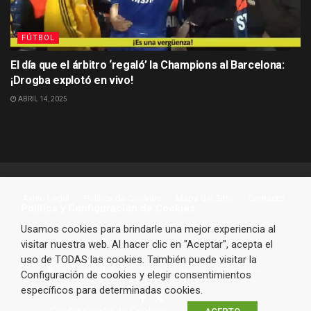
FÚTBOL
El día que el árbitro ‘regaló’ la Champions al Barcelona:
¡Drogba explotó en vivo!
ABRIL 14, 2025
Aviso Legal
Política de Cookies
Mapa del Sitio
Contacto
Política y Configuración de Cookies
Usamos cookies para brindarle una mejor experiencia al
visitar nuestra web. Al hacer clic en "Aceptar", acepta el
uso de TODAS las cookies. También puede visitar la
© 2023 VarFutbol.com - Todos los derechos reservados.
Configuración de cookies y elegir consentimientos
específicos para determinadas cookies.