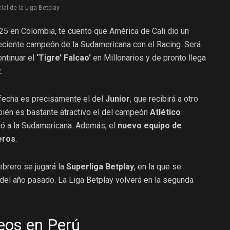
ial de la Liga Betplay
025 en Colombia, te cuento que América de Cali dio un
reciente campeón de la Sudamericana con el Racing. Será
ontinuar el
‘Tigre’ Falcao’
en Millonarios y de pronto llega
z
.
 fecha es precisamente el del
Junior
, que recibirá a otro
ién es bastante atractivo el del campeón
Atlético
icó a la Sudamericana. Además, el
nuevo equipo de
eros
.
ebrero se jugará la
Superliga Betplay
, en la que se
el año pasado. La Liga Betplay volverá en la segunda
neos en Perú