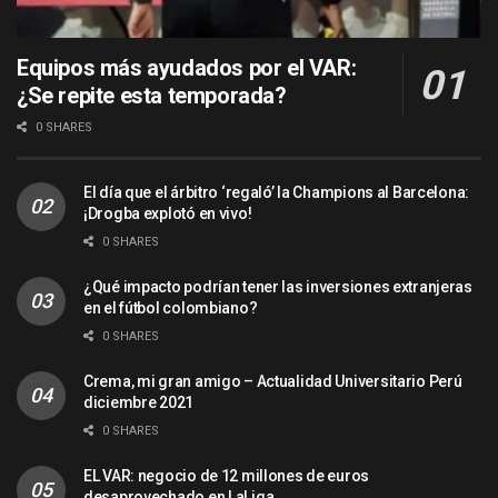
Equipos más ayudados por el VAR:
¿Se repite esta temporada?
0 SHARES
El día que el árbitro ‘regaló’ la Champions al Barcelona:
¡Drogba explotó en vivo!
0 SHARES
¿Qué impacto podrían tener las inversiones extranjeras
en el fútbol colombiano?
0 SHARES
Crema, mi gran amigo – Actualidad Universitario Perú
diciembre 2021
0 SHARES
EL VAR: negocio de 12 millones de euros
desaprovechado en LaLiga