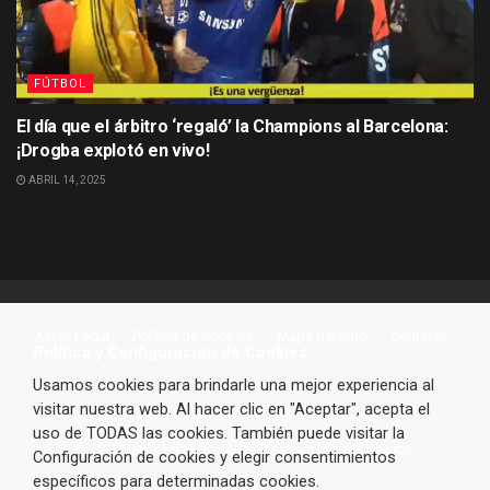
FÚTBOL
El día que el árbitro ‘regaló’ la Champions al Barcelona:
¡Drogba explotó en vivo!
ABRIL 14, 2025
Aviso Legal
Política de Cookies
Mapa del Sitio
Contacto
Política y Configuración de Cookies
Usamos cookies para brindarle una mejor experiencia al
visitar nuestra web. Al hacer clic en "Aceptar", acepta el
uso de TODAS las cookies. También puede visitar la
© 2023 VarFutbol.com - Todos los derechos reservados.
Configuración de cookies y elegir consentimientos
específicos para determinadas cookies.