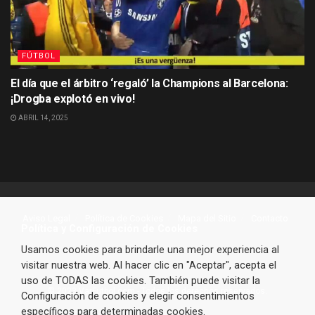
FÚTBOL
El día que el árbitro ‘regaló’ la Champions al Barcelona:
¡Drogba explotó en vivo!
ABRIL 14, 2025
Aviso Legal
Política de Cookies
Mapa del Sitio
Contacto
Política y Configuración de Cookies
Usamos cookies para brindarle una mejor experiencia al
visitar nuestra web. Al hacer clic en "Aceptar", acepta el
uso de TODAS las cookies. También puede visitar la
© 2023 VarFutbol.com - Todos los derechos reservados.
Configuración de cookies y elegir consentimientos
específicos para determinadas cookies.