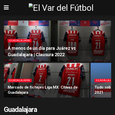
GUADALAJARA
A menos de un día para Juárez vs
Guadalajara | Clausura 2022
GUADALAJARA
GUADALAJA
Mercado de fichajes Liga MX: Chivas de
Todo sobre 
Guadalajara
2021
Guadalajara