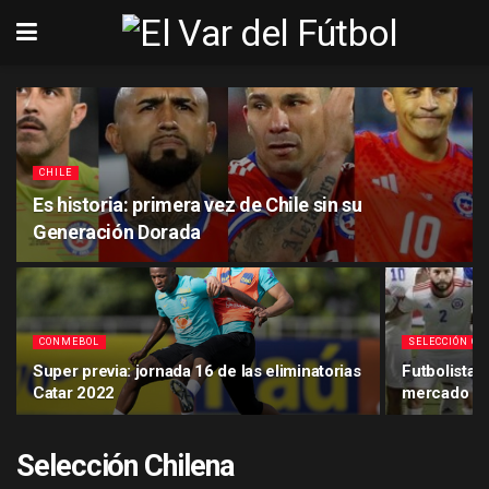
CHILE
Es historia: primera vez de Chile sin su
Generación Dorada
CONMEBOL
SELECCIÓN CH
Super previa: jornada 16 de las eliminatorias
Futbolistas
Catar 2022
mercado de
Selección Chilena