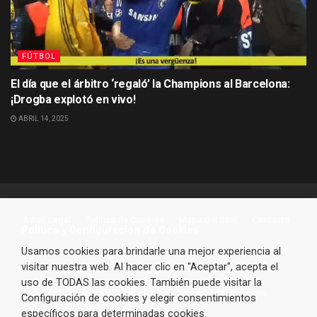
FÚTBOL
El día que el árbitro ‘regaló’ la Champions al Barcelona:
¡Drogba explotó en vivo!
ABRIL 14, 2025
Aviso Legal
Política de Cookies
Mapa del Sitio
Contacto
Política y Configuración de Cookies
Usamos cookies para brindarle una mejor experiencia al
visitar nuestra web. Al hacer clic en "Aceptar", acepta el
uso de TODAS las cookies. También puede visitar la
© 2023 VarFutbol.com - Todos los derechos reservados.
Configuración de cookies y elegir consentimientos
específicos para determinadas cookies.