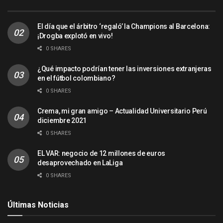
El día que el árbitro ‘regaló’ la Champions al Barcelona:
¡Drogba explotó en vivo!
0 SHARES
¿Qué impacto podrían tener las inversiones extranjeras
en el fútbol colombiano?
0 SHARES
Crema, mi gran amigo – Actualidad Universitario Perú
diciembre 2021
0 SHARES
EL VAR: negocio de 12 millones de euros
desaprovechado en LaLiga
0 SHARES
Últimas Noticias
ACTUALIDAD