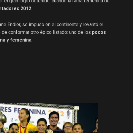
r el gran logro obtenido: cuando la rama femenina de
rtadores 2012
.
ane Endler, se impuso en el continente y levantó el
o de conformar otro épico listado: uno de los
pocos
ina y femenina
.