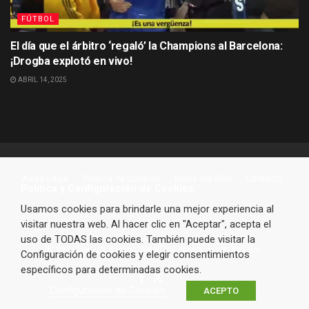
FÚTBOL
El día que el árbitro ‘regaló’ la Champions al Barcelona:
¡Drogba explotó en vivo!
ABRIL 14, 2025
Aviso Legal
Política de Cookies
Mapa del Sitio
Contacto
Política y Configuración de Cookies
Usamos cookies para brindarle una mejor experiencia al
visitar nuestra web. Al hacer clic en "Aceptar", acepta el
uso de TODAS las cookies. También puede visitar la
© 2023 VarFutbol.com - Todos los derechos reservados.
Configuración de cookies y elegir consentimientos
específicos para determinadas cookies.
Configuración de Cookies
ACEPTO