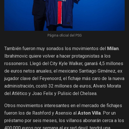
Página oficial del PSG
También fueron muy sonados los movimientos del
Milan
.
Ibrahimovic quiere volver a hacer protagonistas a los
rossoneros. Llegó del City Kyle Walker, ganará 4,5 millones
de euros netos anuales; el mexicano Santiago Giménez, ex
jugador clave del Feyenoord, el fichaje más caro de la nueva
administración, costó 32 millones de euros; Alvaro Morata
del Atlético y Joao Felix y Pulisic del Chelsea.
Otros movimientos interesantes en el mercado de fichajes
fueron los de Rashford y Asensio al
Aston Villa
. Por un
préstamo por seis meses, los villanos abonarán cerca a los
400.000 euros por semana al ex red devil; tendrá una