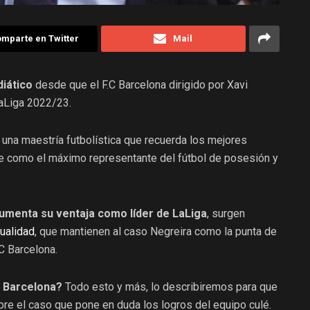
mparte en Twitter
Mail
iático
desde que el F.C Barcelona dirigido por Xavi
LaLiga 2022/23.
n una maestría futbolística que recuerda los mejores
te como el máximo representante del fútbol de posesión y
umenta su ventaja como líder de LaLiga
, surgen
tualidad
, que mantienen al caso Negreira como la punta de
.C Barcelona.
el Barcelona?
Todo esto y más, lo describiremos para que
re el caso que pone en duda los logros del equipo culé.